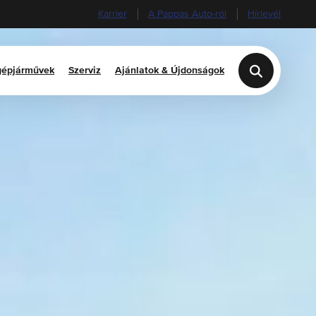
Karrier
A Pappas Auto-ról
Hírlevél
épjárművek
Szerviz
Ajánlatok & Újdonságok