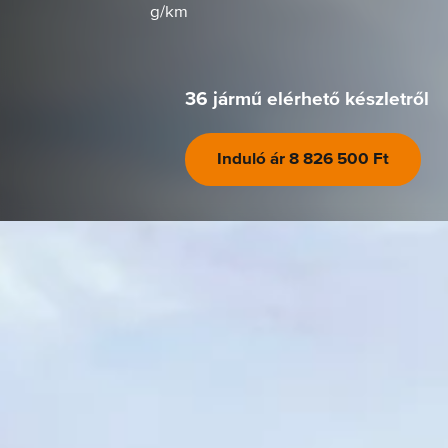
g/km
36 jármű elérhető készletről
Induló ár
8 826 500 Ft