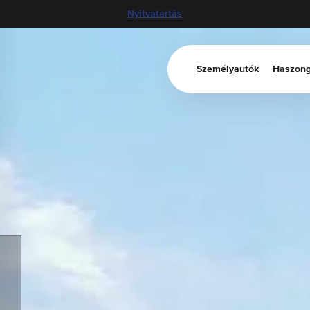
Nyitvatartás
Személyautók
Haszong