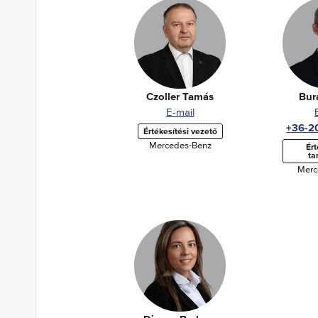
Czoller Tamás
Bur
E-mail
+36-2
Értékesítési vezető
Mercedes-Benz
Ért
ta
Merc