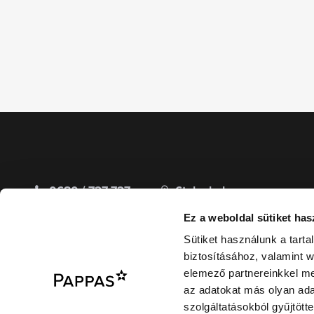
0680 / 727 727
6
telephelyen
H - P
Bemutatótermeink és
Ez a weboldal sütiket has
9:00 - 17:00
szervizközpontjaink mindig az
Sütiket használunk a tart
rendelkezésére állnak.
biztosításához, valamint 
elemező partnereinkkel me
az adatokat más olyan ad
szolgáltatásokból gyűjtötte