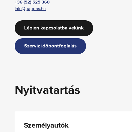
+36 (52) 525 360
info@pappas.hu
Lépjen kapcsolatba velünk
Szerviz időpontfoglalás
Nyitvatartás
Személyautók