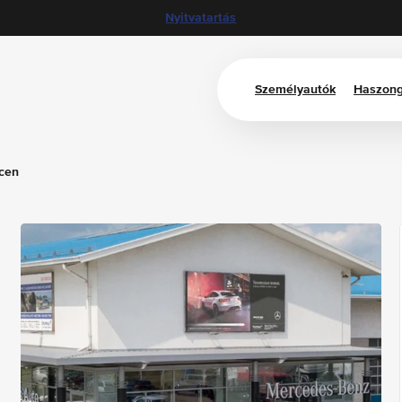
Nyitvatartás
Személyautók
Haszong
cen