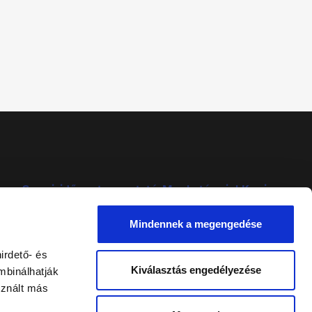
Szervizidőpont egyeztetés
Munkatársaink
Karrier
Mindennek a megengedése
irdető- és
Kiválasztás engedélyezése
mbinálhatják
sznált más