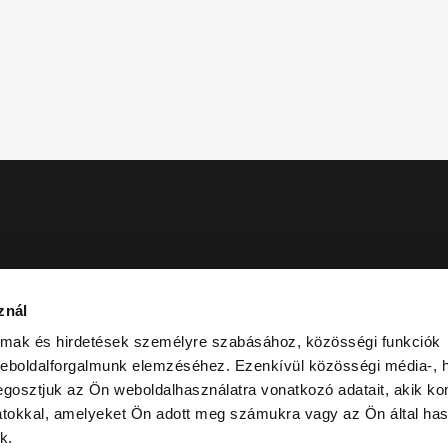
znál
 Ön
almak és hirdetések személyre szabásához, közösségi funkciók
weboldalforgalmunk elemzéséhez. Ezenkívül közösségi média-, h
gosztjuk az Ön weboldalhasználatra vonatkozó adatait, akik ko
atokkal, amelyeket Ön adott meg számukra vagy az Ön által ha
k.