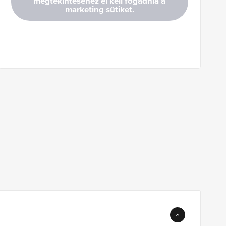
megtekintéséhez el kell fogadnia a
marketing sütiket.