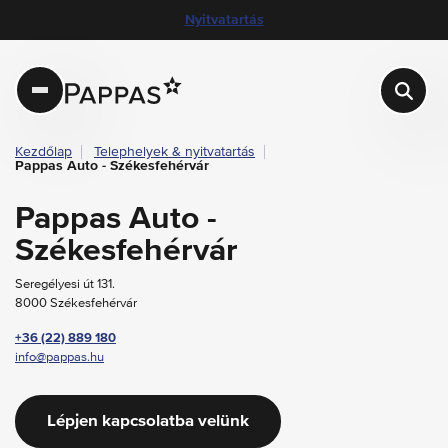
layout.table-of-content
Nyitvatartás
Munkatársaink
sr.skip-to.main-content
sr.skip-to.table-of-contents
sr.skip-to.main-navigation
Nyitvatartás
layout.logo
Kezdőlap
Telephelyek & nyitvatartás
Pappas Auto - Székesfehérvár
Pappas Auto -
Székesfehérvár
Seregélyesi út 131.
8000 Székesfehérvár
+36 (22) 889 180
info@pappas.hu
Lépjen kapcsolatba velünk