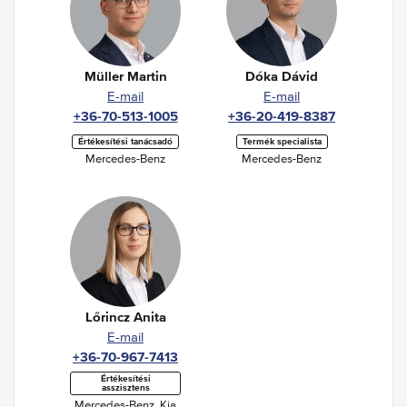
Müller Martin
Dóka Dávid
E-mail
E-mail
+36-70-513-1005
+36-20-419-8387
Értékesítési tanácsadó
Termék specialista
Mercedes-Benz
Mercedes-Benz
Lőrincz Anita
E-mail
+36-70-967-7413
Értékesítési
asszisztens
Mercedes-Benz
,
Kia