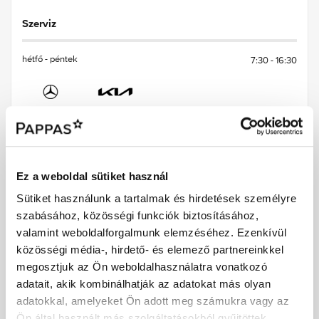
Szerviz
hétfő - péntek
7:30
-
16:30
Alkatrész & tartozék
Ez a weboldal sütiket használ
hétfő - péntek
8:00
-
16:30
Sütiket használunk a tartalmak és hirdetések személyre
szabásához, közösségi funkciók biztosításához,
valamint weboldalforgalmunk elemzéséhez. Ezenkívül
Transzporterek
közösségi média-, hirdető- és elemező partnereinkkel
megosztjuk az Ön weboldalhasználatra vonatkozó
adatait, akik kombinálhatják az adatokat más olyan
Tehergépkocsik
adatokkal, amelyeket Ön adott meg számukra vagy az
Ön által használt más szolgáltatásokból gyűjtöttek.