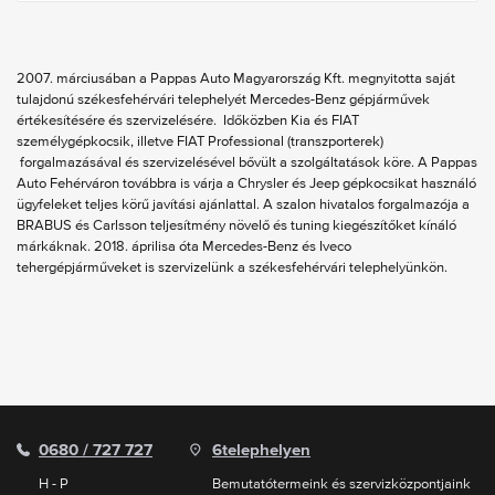
2007. márciusában a Pappas Auto Magyarország Kft. megnyitotta saját
tulajdonú székesfehérvári telephelyét Mercedes-Benz gépjárművek
értékesítésére és szervizelésére. Időközben Kia és FIAT
személygépkocsik, illetve FIAT Professional (transzporterek)
forgalmazásával és szervizelésével bővült a szolgáltatások köre. A Pappas
Auto Fehérváron továbbra is várja a Chrysler és Jeep gépkocsikat használó
ügyfeleket teljes körű javítási ajánlattal. A szalon hivatalos forgalmazója a
BRABUS és Carlsson teljesítmény növelő és tuning kiegészítőket kínáló
márkáknak. 2018. áprilisa óta Mercedes-Benz és Iveco
tehergépjárműveket is szervizelünk a székesfehérvári telephelyünkön.
0680 / 727 727
6
telephelyen
H - P
Bemutatótermeink és szervizközpontjaink