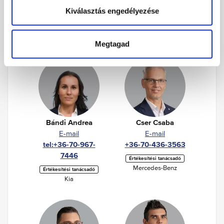
a
Kiválasztás engedélyezése
s
Értékesítési tanácsadó
z
Kia
t
Megtagad
á
s
a
Bándi Andrea
Cser Csaba
E-mail
E-mail
tel:+36-70-967-
+36-70-436-3563
7446
Értékesítési tanácsadó
Mercedes-Benz
Értékesítési tanácsadó
Kia