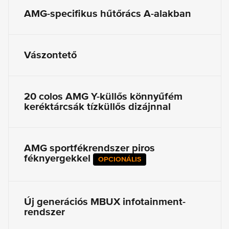
AMG-specifikus hűtőrács A-alakban
Vászontető
20 colos AMG Y-küllős könnyűfém
keréktárcsák tízküllős dizájnnal
AMG sportfékrendszer piros
féknyergekkel
OPCIONÁLIS
Új generációs MBUX infotainment-
rendszer