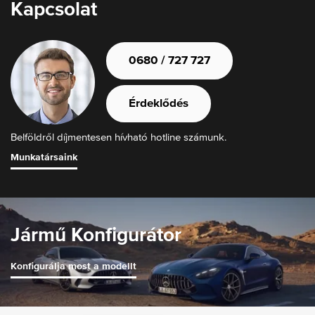
Kapcsolat
0680 / 727 727
Érdeklődés
Belföldről díjmentesen hívható hotline számunk.
Munkatársaink
Jármű Konfigurátor
Konfigurálja most a modellt