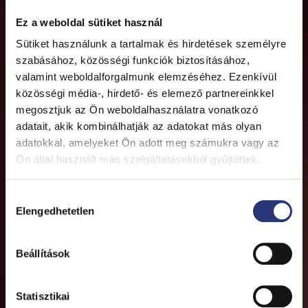
Ez a weboldal sütiket használ
Sütiket használunk a tartalmak és hirdetések személyre
szabásához, közösségi funkciók biztosításához,
valamint weboldalforgalmunk elemzéséhez. Ezenkívül
közösségi média-, hirdető- és elemező partnereinkkel
megosztjuk az Ön weboldalhasználatra vonatkozó
adatait, akik kombinálhatják az adatokat más olyan
adatokkal, amelyeket Ön adott meg számukra vagy az
Ön által használt más szolgáltatásokból gyűjtöttek.
H
Elengedhetetlen
o
z
z
Beállítások
á
j
á
Statisztikai