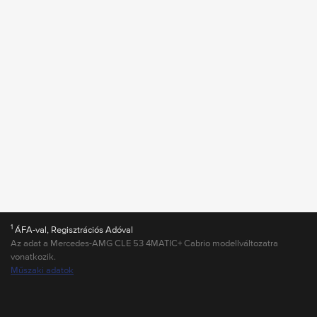
1
ÁFA-val, Regisztrációs Adóval
Az adat a Mercedes-AMG CLE 53 4MATIC+ Cabrio modellváltozatra
vonatkozik.
Műszaki adatok