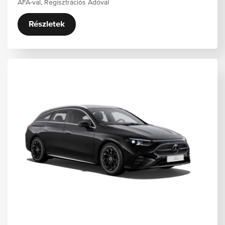
ÁFA-val, Regisztrációs Adóval
Részletek