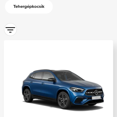
Tehergépkocsik
vehicle.sort-by