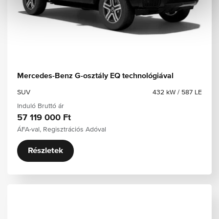
a
Mercedes-Benz G-osztály EQ technológiával
SUV
432 kW / 587 LE
Induló Bruttó ár
57 119 000 Ft
ÁFA-val, Regisztrációs Adóval
Részletek