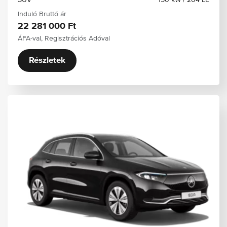
SUV
150 kW / 204 LE
Induló Bruttó ár
22 281 000 Ft
ÁFA-val, Regisztrációs Adóval
Részletek