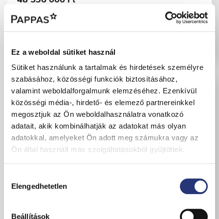
ÁFA-val, Regisztrációs Adóval
Részletek
Ez a weboldal sütiket használ
Sütiket használunk a tartalmak és hirdetések személyre
szabásához, közösségi funkciók biztosításához,
valamint weboldalforgalmunk elemzéséhez. Ezenkívül
közösségi média-, hirdető- és elemező partnereinkkel
megosztjuk az Ön weboldalhasználatra vonatkozó
adatait, akik kombinálhatják az adatokat más olyan
adatokkal, amelyeket Ön adott meg számukra vagy az
Ön által használt más szolgáltatásokból gyűjtöttek.
H
Elengedhetetlen
o
z
z
Beállítások