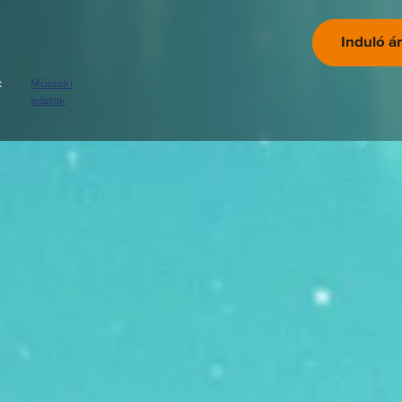
Induló ár
t
Műszaki
adatok