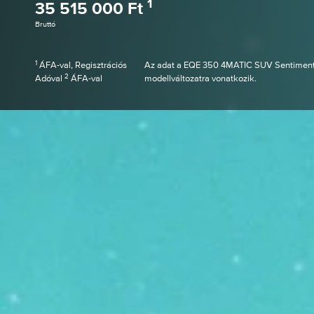
1
35 515 000 Ft
Bruttó
1
ÁFA-val, Regisztrációs
Az adat a EQE 350 4MATIC SUV Sentimen
2
Adóval
ÁFA-val
modellváltozatra vonatkozik.