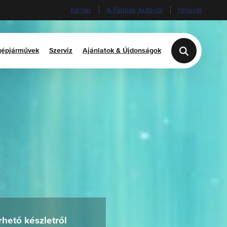
Karrier
A Pappas Auto-ról
Hírlevél
épjárművek
Szerviz
Ajánlatok & Újdonságok
rhető készletről