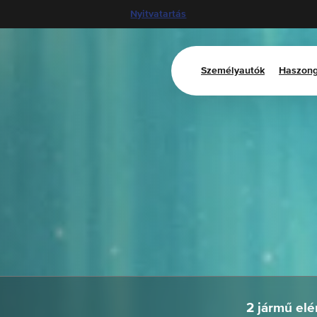
Nyitvatartás
Személyautók
Haszong
2 jármű elé