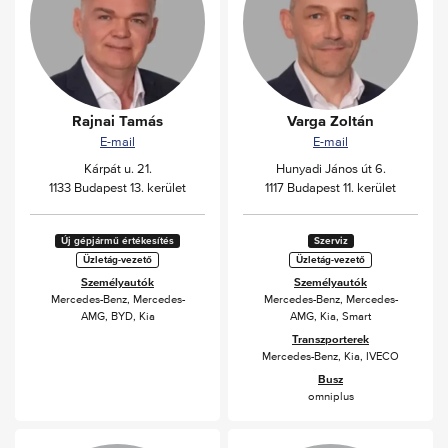
Rajnai Tamás
Varga Zoltán
E-mail
E-mail
Kárpát u. 21.
Hunyadi János út 6.
1133 Budapest 13. kerület
1117 Budapest 11. kerület
Új gépjármű értékesítés
Szerviz
Üzletág-vezető
Üzletág-vezető
Személyautók
Személyautók
Mercedes-Benz
,
Mercedes-
Mercedes-Benz
,
Mercedes-
AMG
,
BYD
,
Kia
AMG
,
Kia
,
Smart
Transzporterek
Mercedes-Benz
,
Kia
,
IVECO
Busz
omniplus