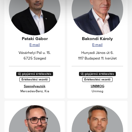
a
Pataki Gábor
Bakondi Károly
E-mail
E-mail
Vásárhelyi Pál u. 15.
Hunyadi János út 6.
6725 Szeged
1117 Budapest 11. kerület
Új gépjármű értékesítés
Új gépjármű értékesítés
Értékesítési vezető
Értékesítési vezető
Személyautók
UNIMOG
Mercedes-Benz
,
Kia
Unimog