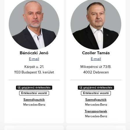
Bánóczki Jenő
Czoller Tamás
E-mail
E-mail
Kárpát u. 21.
Mikepércsi út 73/B.
1133 Budapest 13. kerület
4002 Debrecen
Új gépjármű értékesítés
Új gépjármű értékesítés
Értékesítési vezető
Értékesítési vezető
Személyautók
Személyautók
Mercedes-Benz
Mercedes-Benz
Transzporterek
Mercedes-Benz