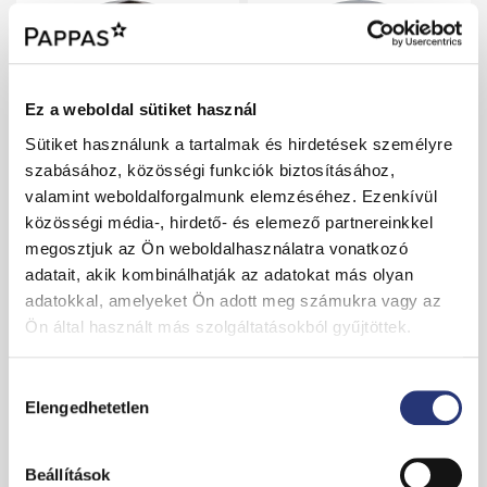
Ez a weboldal sütiket használ
Sütiket használunk a tartalmak és hirdetések személyre
szabásához, közösségi funkciók biztosításához,
valamint weboldalforgalmunk elemzéséhez. Ezenkívül
Hlavács Krisztián
Mihályi Péter
közösségi média-, hirdető- és elemező partnereinkkel
E-mail
E-mail
megosztjuk az Ön weboldalhasználatra vonatkozó
Koksz u. 125.
Hunyadi János út 6.
adatait, akik kombinálhatják az adatokat más olyan
7630 Pécs
1117 Budapest 11. kerület
adatokkal, amelyeket Ön adott meg számukra vagy az
Ön által használt más szolgáltatásokból gyűjtöttek.
Új gépjármű értékesítés
Használt gépjármű értékesítés
Értékesítési vezető
Értékesítési vezető
Személyautók
Személyautók
H
Mercedes-Benz
,
Kia
Elengedhetetlen
o
z
z
Beállítások