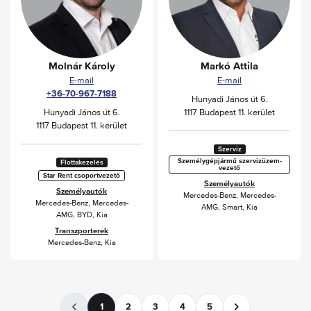
Molnár Károly
Markó Attila
E-mail
E-mail
+36-70-967-7188
Hunyadi János út 6.
Hunyadi János út 6.
1117 Budapest 11. kerület
1117 Budapest 11. kerület
Szerviz
Személygépjármű szervizüzem-
Flottakezelés
vezető
Star Rent csoportvezető
Személyautók
Személyautók
Mercedes-Benz
,
Mercedes-
Mercedes-Benz
,
Mercedes-
AMG
,
Smart
,
Kia
AMG
,
BYD
,
Kia
Transzporterek
Mercedes-Benz
,
Kia
1
2
3
4
5