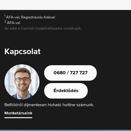
1
ÁFA-val, Regisztrációs Adóval
2
ÁFA-val
Az adat a Comfort modellváltozatra vonatkozik.
Kapcsolat
0680 / 727 727
Érdeklődés
Belföldről díjmentesen hívható hotline számunk.
Munkatársaink