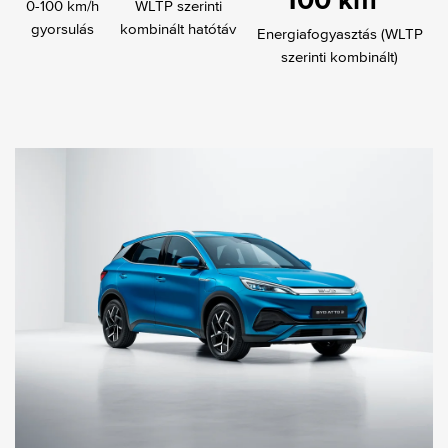
100 km*
0-100 km/h
WLTP szerinti
gyorsulás
kombinált hatótáv
Energiafogyasztás (WLTP
szerinti kombinált)