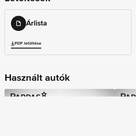
Árlista
PDF letöltése
Használt autók
2
Induló ár
14 820 000 Ft