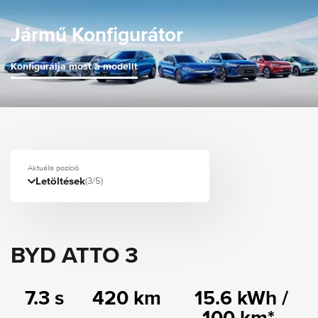
Jármű Konfigurátor
Konfigurálja most a modellt
Aktuális pozíció
Letöltések
(3/5)
BYD ATTO 3
7.3 s
420 km
15.6 kWh /