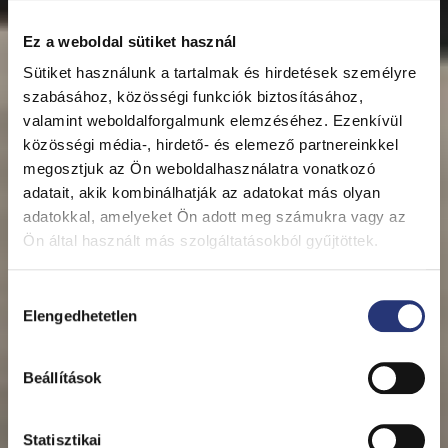
Ez a weboldal sütiket használ
Sütiket használunk a tartalmak és hirdetések személyre
szabásához, közösségi funkciók biztosításához,
valamint weboldalforgalmunk elemzéséhez. Ezenkívül
közösségi média-, hirdető- és elemező partnereinkkel
megosztjuk az Ön weboldalhasználatra vonatkozó
adatait, akik kombinálhatják az adatokat más olyan
adatokkal, amelyeket Ön adott meg számukra vagy az
Ön által használt más szolgáltatásokból gyűjtöttek.
H
Elengedhetetlen
o
z
z
Beállítások
á
j
á
Statisztikai